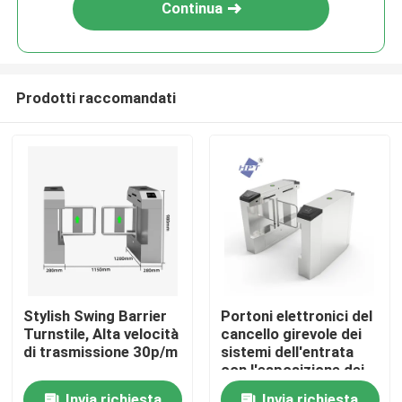
Continua
Prodotti raccomandati
Casa
Stylish Swing Barrier
Portoni elettronici del
Turnstile, Alta velocità
cancello girevole dei
Prodotti
di trasmissione 30p/m
sistemi dell'entrata
con l'esposizione dei
sensori/LED di IR
Video
Invia richiesta
Invia richiesta