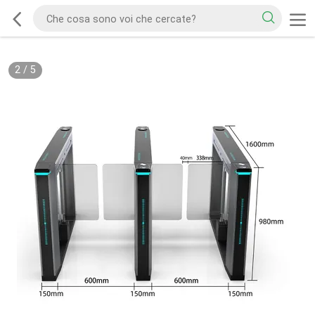
2
/
5