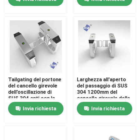
Chi siamo
Fatory Tour
Controllo di qualità
Contattaci
Tailgating del portone
Larghezza all'aperto
del cancello girevole
del passaggio di SUS
dell'oscillazione di
304 1200mm del
notizie
SUS 304 anti con la
cancello girevole della
MCBF 5M Motor
barriera
Invia richiesta
Invia richiesta
dell'oscillazione AG-
Tutti i casi
PX31122802
Richiedere un preventivo