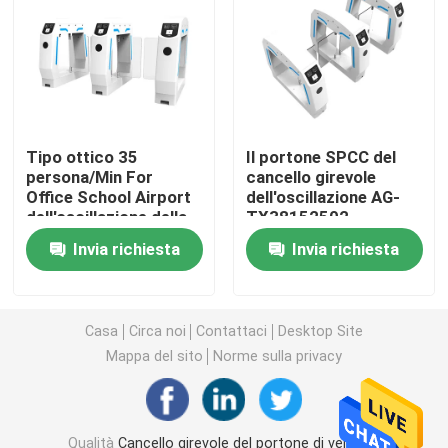
Cancello girevole del portone di velocità
Tornello con barriera a ribalta
Tipo ottico 35
Il portone SPCC del
persona/Min For
cancello girevole
Cancello girevole della barriera dell'oscillazione
Office School Airport
dell'oscillazione AG-
dell'oscillazione della
TX38152502
barriera del cancello
materiale
Cancello girevole del treppiede
Invia richiesta
Invia richiesta
girevole bianco del
sceglie/passaggi
portone
bidirezionali
Cancello girevole pieno di altezza
Casa
Circa noi
Contattaci
Desktop Site
Mappa del sito
Norme sulla privacy
Cancello girevole della stazione ferroviaria
Cancello girevole ottico
Qualità
Cancello girevole del portone di velocità