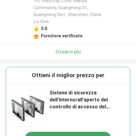
1st Industrial Zone, Baihua
Community, Guangming St.,
Guangming Dist., Shenzhen, China
,La Cina
5.0
Fornitore verificato
Osservi più
Ottieni il miglior prezzo per
Sistemi di sicurezza
dell'interno/all'aperto del
controllo di accesso del
cancello girevole della barriera
dell'oscillazione